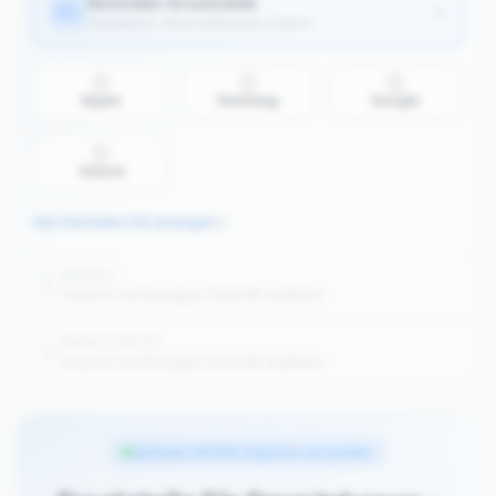
Konsolen-Ersatzteile
PlayStation, Xbox & Nintendo Switch
Apple
Samsung
Google
Xiaomi
Alle Hersteller (14) anzeigen
MODELL
2
zuerst vorherigen Schritt wählen
ERSATZTEIL(E)
3
zuerst vorherigen Schritt wählen
Ab 100 € Bestellwert kostenloser DHL Express Versand
Heute mit DHL Express versendet