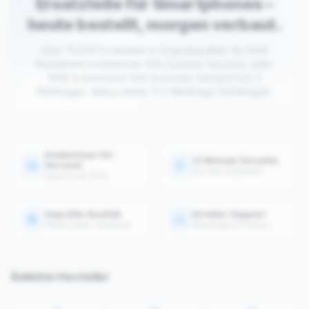
Ersatzteile für Smartphones –
heute bestellt, morgen verbaut.
Über 10.000 Ersatzteile in Originalqualität. Ab 100€
Bestellwert kostenloser DHL Express Versand, unter
100€ kostenloser DHL Economy Versand (ca. 2
Werktage). Akkus immer 2–3 Werktage (Gefahrgut).
Kostenloser EU-
12 Monate Garantie
Versand
Auf alle Ersatzteile
Express ab 100€
Geprüfte Qualität
Direkter Support
OEM & AAA+ Standard
WhatsApp & Telefon
Beliebte Hersteller