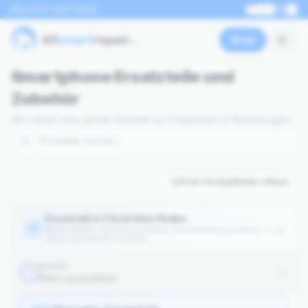
0176 70877801
EN
Shop
Smartphone Ersatzteile und
Zubehör
Wir haben eine große Auswahl an Ersatzteilen & Werkzeugen
Profi-Produktfinder öffnen
Ersatzteil in 3 Schritten finden
Marke wählen, Modell auswählen, Ersatzteil(e) auswählen — wir
zeigen passende Produkte.
MARKE
1
Bitte auswählen