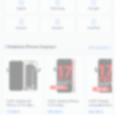
Apple
Samsung
Google
Xiaomi
Huawei
OnePlus
Beliebte iPhone Displays
Alle ansehen
OLED-Display für
OLED-Display iPhone
OLED-Display
iPhone 17 Pro Max
17 Pro Max,
kompatibel für iP
(Aftermarket Plus: Soft)
Aftermarket Pro XO7
17 Pro (Aftermark
77.99
€
119.99
€
86.99
€
(120HZ)
Soft, 120Hz
Pro: XO7 Soft) (1