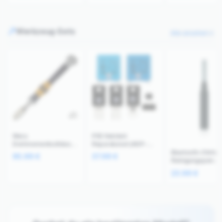
Werkzeug-Sets
Alle ansehen
Wera
PS5 Netzteil-
Drehmomentschlüssel
Reparaturset (ADP-
Micro ESD Kit (0,55
400DR/ER) 7-teilig
Bluetooth-Ohrhör
95.99
€
37.99
€
kgf·cm) Grau
Lötarbeiten
Reinigungspen-Se
Anti-Verstopfung
23.99
€
Werkzeug