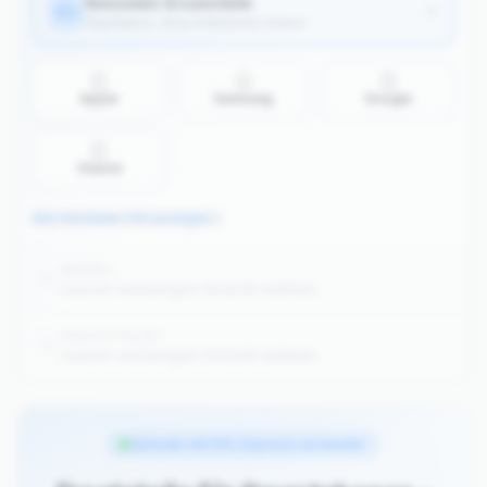
Konsolen-Ersatzteile
PlayStation, Xbox & Nintendo Switch
Apple
Samsung
Google
Xiaomi
Alle Hersteller (14) anzeigen
MODELL
2
zuerst vorherigen Schritt wählen
ERSATZTEIL(E)
3
zuerst vorherigen Schritt wählen
Ab 100 € Bestellwert kostenloser DHL Express Versan
Heute mit DHL Express versendet