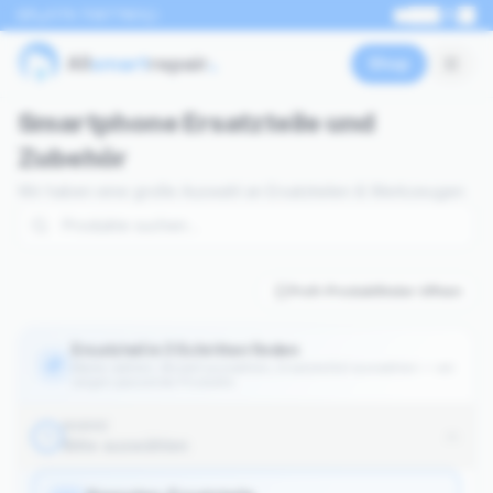
0176 70877801
EN
Shop
Smartphone Ersatzteile und
Zubehör
Wir haben eine große Auswahl an Ersatzteilen & Werkzeugen
Profi-Produktfinder öffnen
Ersatzteil in 3 Schritten finden
Marke wählen, Modell auswählen, Ersatzteil(e) auswählen — wir
zeigen passende Produkte.
MARKE
1
Bitte auswählen