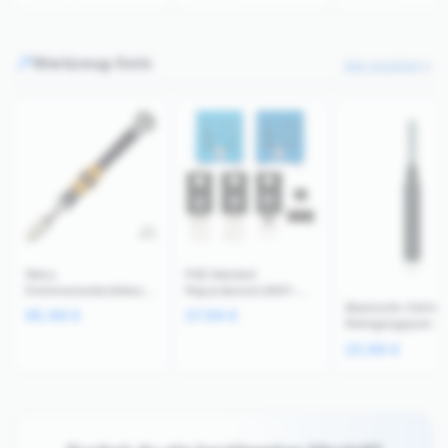
Werkzeug-Sets
Alle ansehen
Wera
PS5 Netzteil-
Drehmomentschlüssel
Reparaturset (ADP-
Micro ESD Kit (0,55
400DR/ER) 7-teilig
Bluetooth-Ohrhör
95.99
€
37.99
€
kgf·cm) Grau
Lötarbeiten
Reinigungspen-Se
Anti-Verstopfung
23.99
€
Werkzeug