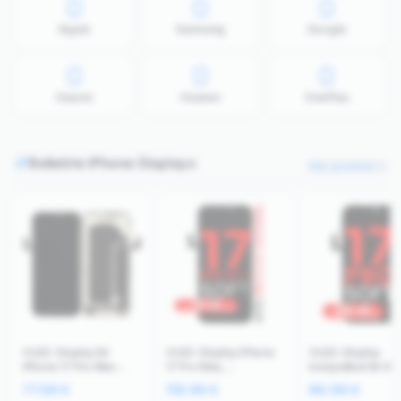
Apple
Samsung
Google
Xiaomi
Huawei
OnePlus
Beliebte iPhone Displays
Alle ansehen
OLED-Display für
OLED-Display iPhone
OLED-Display
iPhone 17 Pro Max
17 Pro Max,
kompatibel für iP
(Aftermarket Plus: Soft)
Aftermarket Pro XO7
17 Pro (Aftermark
77.99
€
119.99
€
86.99
€
(120HZ)
Soft, 120Hz
Pro: XO7 Soft) (1