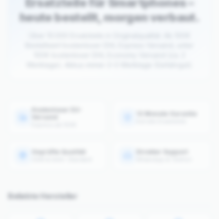
Ersatzteile für Smartphones –
heute bestellt, morgen verbaut.
Über 10.000 Ersatzteile in Originalqualität. Ab 100€
Bestellwert kostenloser DHL Express Versand, unter
100€ kostenloser DHL Economy Versand (ca. 2
Werktage). Akkus immer 2–3 Werktage (Gefahrgut).
Kostenloser EU-
12 Monate Garantie
Versand
Auf alle Ersatzteile
Express ab 100€
Geprüfte Qualität
Direkter Support
OEM & AAA+ Standard
WhatsApp & Telefon
Beliebte Hersteller