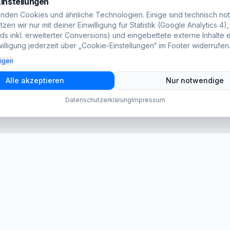
instellungen
nden Cookies und ähnliche Technologien. Einige sind technisch no
zen wir nur mit deiner Einwilligung für Statistik (Google Analytics 4)
s inkl. erweiterter Conversions) und eingebettete externe Inhalte e
illigung jederzeit über „Cookie-Einstellungen“ im Footer widerrufen
eigen
Alle akzeptieren
Nur notwendige
Datenschutzerklärung
Impressum
ten
Reparaturen
en Termin vereinbaren.
iPhone Reparatur
08:30 – 18:00
iPad Reparatur
08:30 – 16:00
Samsung Reparatur