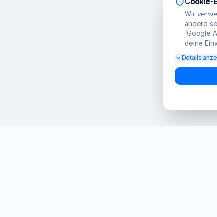
Cookie-E
Wir verwe
andere set
(Google Ad
deine Einw
Details anz
Öffnungszei
Bitte vorab ein
Dein Anbieter für hochwertige Smartphone
Mo. – Do.
Reparaturen in Berlin und Brandenburg seit
Freitag
2015.