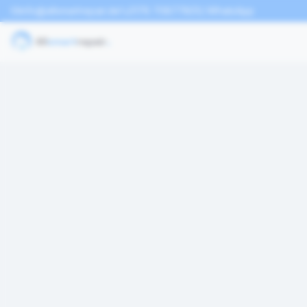
info@allsmartrepair.de
0176 70877801
WhatsApp