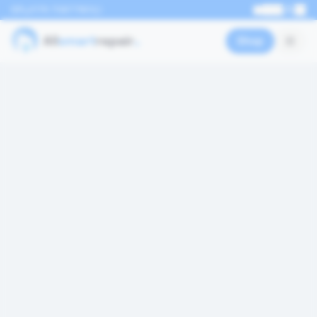
0176 70877801
EN
Shop