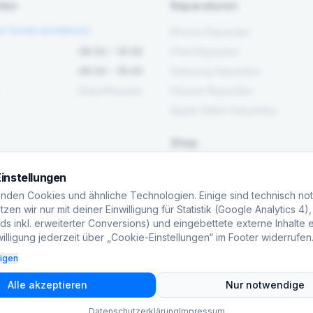
ten
Reparaturen
en Termin vereinbaren.
iPhone Reparatur
08:30 – 18:00
iPad Reparatur
08:30 – 16:00
Samsung Reparatur
Geschlossen
Huawei Reparatur
Apple Watch Reparatur
Shop
Alle Produkte
instellungen
Werkzeug
nden Cookies und ähnliche Technologien. Einige sind technisch no
Ersatzteile
zen wir nur mit deiner Einwilligung für Statistik (Google Analytics 4)
s inkl. erweiterter Conversions) und eingebettete externe Inhalte e
Maschinen
illigung jederzeit über „Cookie-Einstellungen“ im Footer widerrufen
eigen
Alle akzeptieren
Nur notwendige
Datenschutzerklärung
Impressum