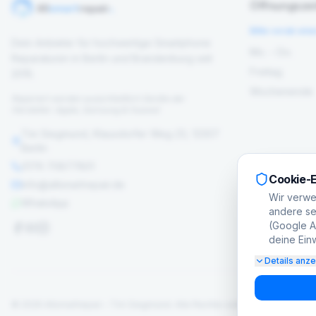
Öffnungszei
Bitte vorab ein
Dein Anbieter für hochwertige Smartphone
Mo. – Do.
Reparaturen in Berlin und Brandenburg seit
Freitag
2015.
Wochenende
Repariert werden ausschließlich Geräte der
Hersteller: Apple, Samsung & Huawei
Tim Siegmund, Klausdorfer Weg 23, 12307
Berlin
0176 70877801
Cookie-E
info@allsmartrepair.de
Wir verwe
WhatsApp
andere set
(Google Ad
deine Einw
Details anz
©
2026
Allsmartrepair – Tim Siegmund.
Alle Rechte vorbehalten.