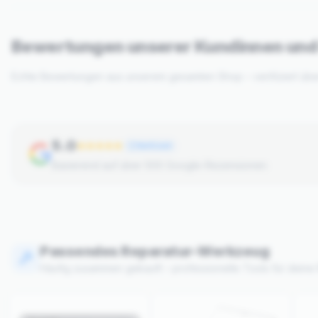
Bewertungen unserer Kundinnen un
Echte Bewertungen aus unserem gesamten Shop – verifiziert üb
5.0
Verifiziert
Basierend auf über 500 Google-Rezensionen
Passendes Reparatur-Werkzeug
Häufig zusammen gekauft – professionelle Tools für deine 