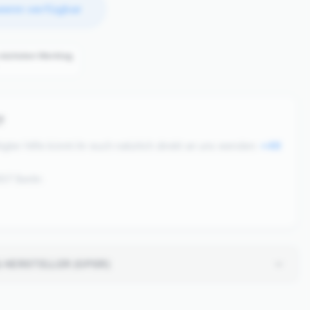
wenn verfügbar
tag (Montag). Ab 100 € DHL Express, darunter DHL Econom
 nächsten Werktag
?
ter Hilfe könnt ihr euch natürlich direkt an uns wenden:
+49
07 Berlin
 HERSTELLER (GPSR)