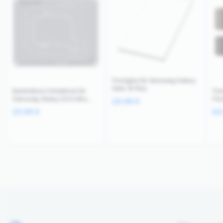
Frontglas für Samsung Galaxy
Note 10 Plus
Bumblebee Schablone für
Tes
Samsung Galaxy S24 Ultra
iTe
24.99
€
Mittelschicht (Qianli)
Gal
23.99
€
24