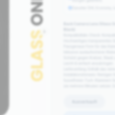
morgen geliefert).
Darunter DHL Economy, Li
Back Camera Lens (Glass On
Black)
Kompatibilitäts-Check: Kompat
Hochwertiges transparentes G
Passgenaue Form für das Kam
Inklusive auslaufsicherer Klebe
Schützt gegen Kratzer, Staub 
Leicht & einfach anzubringen.
Lieferumfang: Enthält das rein
Installationshinweis: Reinigen
fusselfreien Tuch. Klammern S
sie mehrere Minuten setzen. 
Ausverkauft