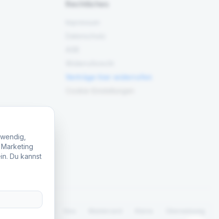
Rechtliches
Impressum
Datenschutz
AGB
Widerrufsrecht
Verträge hier widerrufen
Cookie-Einstellungen
twendig,
, Marketing
in. Du kannst
.
PayPal
Visa
Mastercard
Klarna
Überweisung