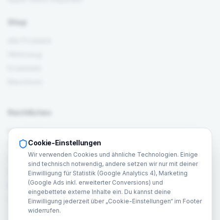
Shop
Alle Produkte
Werkzeug
Ersatzteile
Maschinen
Rechtliches
Impressum
Cookie-Einstellungen
Datenschutz
Wir verwenden Cookies und ähnliche Technologien. Einige
AGB
sind technisch notwendig, andere setzen wir nur mit deiner
Widerrufsrecht
Einwilligung für Statistik (Google Analytics 4), Marketing
(Google Ads inkl. erweiterter Conversions) und
Verträge hier widerrufen
eingebettete externe Inhalte ein. Du kannst deine
Cookie-Einstellungen
Einwilligung jederzeit über „Cookie-Einstellungen“ im Footer
widerrufen.