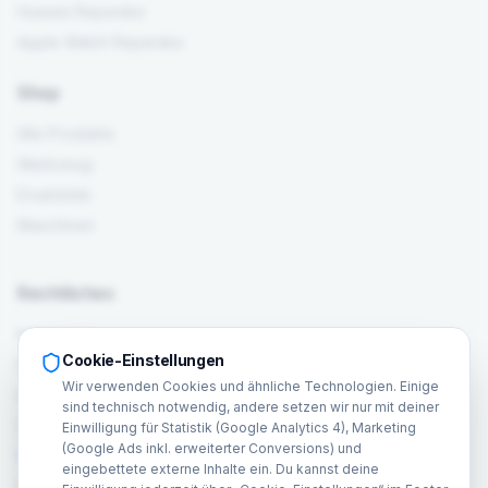
Huawei Reparatur
Apple Watch Reparatur
Shop
Alle Produkte
Werkzeug
Ersatzteile
Maschinen
Rechtliches
Impressum
Cookie-Einstellungen
Datenschutz
Wir verwenden Cookies und ähnliche Technologien. Einige
AGB
sind technisch notwendig, andere setzen wir nur mit deiner
Widerrufsrecht
Einwilligung für Statistik (Google Analytics 4), Marketing
(Google Ads inkl. erweiterter Conversions) und
Verträge hier widerrufen
eingebettete externe Inhalte ein. Du kannst deine
Cookie-Einstellungen