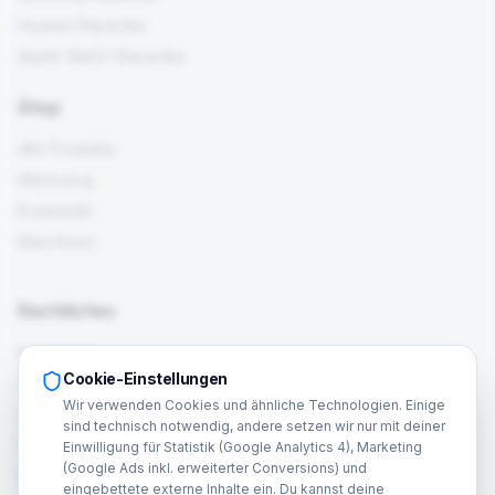
Huawei Reparatur
Apple Watch Reparatur
Shop
Alle Produkte
Werkzeug
Ersatzteile
Maschinen
Rechtliches
Impressum
Cookie-Einstellungen
Datenschutz
Wir verwenden Cookies und ähnliche Technologien. Einige
AGB
sind technisch notwendig, andere setzen wir nur mit deiner
Widerrufsrecht
Einwilligung für Statistik (Google Analytics 4), Marketing
(Google Ads inkl. erweiterter Conversions) und
Verträge hier widerrufen
eingebettete externe Inhalte ein. Du kannst deine