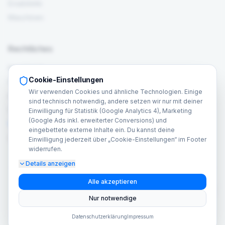
Ersatzteile
Maschinen
Rechtliches
Impressum
Cookie-Einstellungen
Datenschutz
Wir verwenden Cookies und ähnliche Technologien. Einige
AGB
sind technisch notwendig, andere setzen wir nur mit deiner
Widerrufsrecht
Einwilligung für Statistik (Google Analytics 4), Marketing
(Google Ads inkl. erweiterter Conversions) und
Verträge hier widerrufen
eingebettete externe Inhalte ein. Du kannst deine
Cookie-Einstellungen
Einwilligung jederzeit über „Cookie-Einstellungen“ im Footer
widerrufen.
Details anzeigen
A
Alle akzeptieren
©
2026
Allsmartrepair – Tim Siegmund.
Alle Rechte vorbehalten.
Nur notwendige
PayPal
Visa
Mastercard
Klarna
Überweisung
Datenschutzerklärung
Impressum