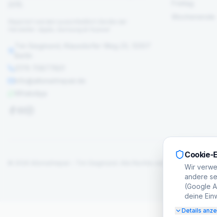
Freitag
2015.
Wochenende
Repariert werden ausschließlich Geräte der
Hersteller: Apple, Samsung & Huawei
Tim Siegmund, Klausdorfer Weg 23, 12307
Berlin
0176 70877801
info@allsmartrepair.de
WhatsApp
Cookie-E
©
2026
Allsmartrepair – Tim Siegmund.
Alle Rechte vorbehalten.
Wir verwe
andere set
(Google Ad
deine Einw
Details anz