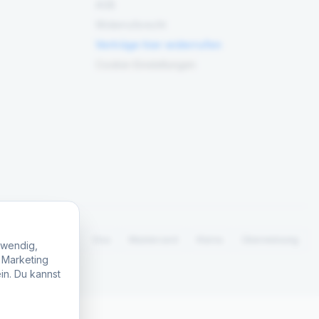
AGB
Widerrufsrecht
Verträge hier widerrufen
Cookie-Einstellungen
PayPal
Visa
Mastercard
Klarna
Überweisung
twendig,
, Marketing
in. Du kannst
.