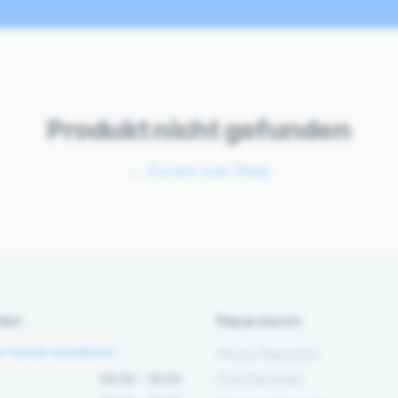
Produkt nicht gefunden
←
Zurück zum Shop
ten
Reparaturen
en Termin vereinbaren.
iPhone Reparatur
08:30 – 18:00
iPad Reparatur