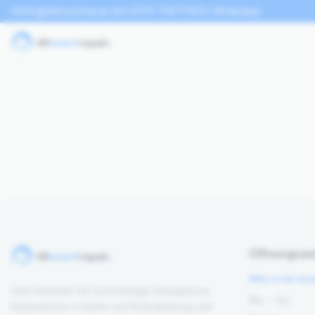
info@allsmartrepair.de
0176 70877801
WhatsApp
Öffnungszei
Bitte vorab ein
Dein Anbieter für hochwertige Smartphone
Mo. – Do.
Reparaturen in Berlin und Brandenburg seit