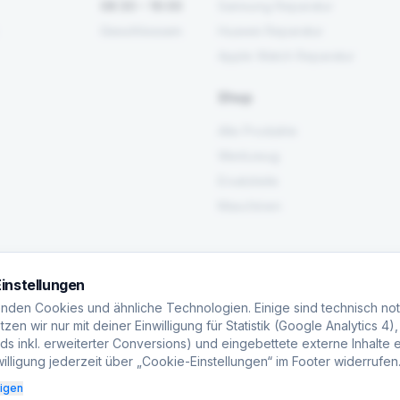
08:30 – 16:00
Samsung Reparatur
Geschlossen
Huawei Reparatur
Apple Watch Reparatur
Shop
Alle Produkte
Werkzeug
Ersatzteile
Maschinen
instellungen
nden Cookies und ähnliche Technologien. Einige sind technisch no
zen wir nur mit deiner Einwilligung für Statistik (Google Analytics 4)
s inkl. erweiterter Conversions) und eingebettete externe Inhalte e
illigung jederzeit über „Cookie-Einstellungen“ im Footer widerrufen
eigen