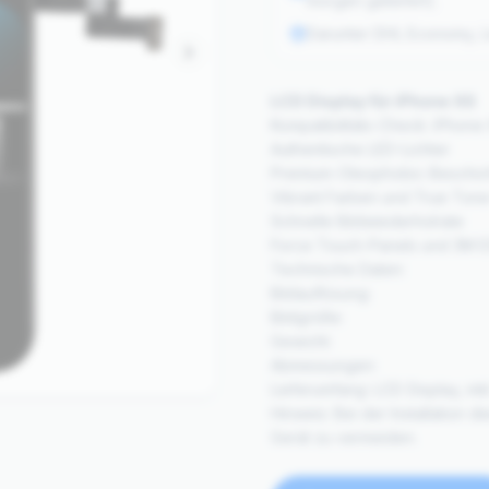
morgen geliefert).
Darunter DHL Economy, Li
LCD Display für iPhone XS
Kompatibilitäts-Check: iPhone
Authentische LED-Lichter
Premium-Oleophobic-Beschic
Vibrant Farben und True Tone-
Schnelle Bildwiederholrate
Force Touch-Panels und 3M E
Technische Daten:
Bildauflösung:
Bildgröße:
Gewicht:
Abmessungen:
Lieferumfang: LCD Display, in
Hinweis: Bei der Installation
Gerät zu vermeiden.