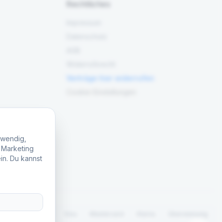
Rechtliches
Impressum
Datenschutz
AGB
Widerrufsrecht
Verträge hier widerrufen
Cookie-Einstellungen
twendig,
, Marketing
in. Du kannst
.
PayPal
Visa
Mastercard
Klarna
Überweisung