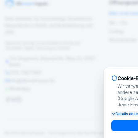
Öffnungszei
Bitte vorab ein
Dein Anbieter für hochwertige Smartphone
Mo. – Do.
Reparaturen in Berlin und Brandenburg seit
Freitag
2015.
Wochenende
Repariert werden ausschließlich Geräte der
Hersteller: Apple, Samsung & Huawei
Tim Siegmund, Klausdorfer Weg 23, 12307
Berlin
0176 70877801
Cookie-E
info@allsmartrepair.de
Wir verwe
WhatsApp
andere set
(Google Ad
deine Einw
Details anz
©
2026
Allsmartrepair – Tim Siegmund.
Alle Rechte vorbehalten.