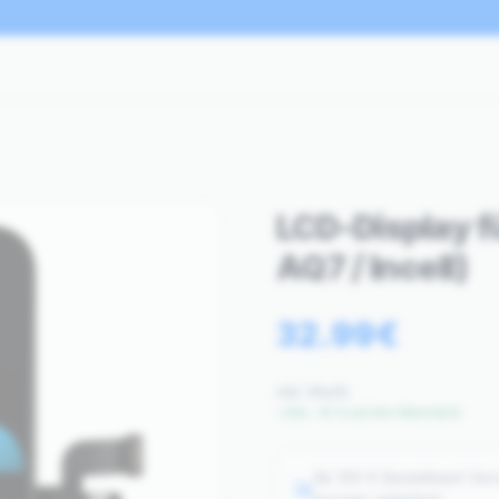
LCD-Display f
AQ7 / Incell)
32.99
€
inkl. MwSt.
Bis −15 % auf den Warenkorb
Ab 100 € Bestellwert Ver