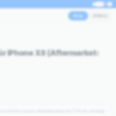
EN
Shop
Menü
ür iPhone XS (Aftermarket:
sand mit DHL Express (Bestellannahme bis 17:30 Uhr werktags –