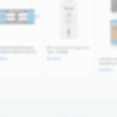
 Reparaturhalterung für
iDFU GO Version 3 Type C zu
rtphone Motherboard &
Type C (Qianli)
 Chips Relife
.99
€
30.99
€
0,30 mm Löt
Schablonen 
Flasche) (M
24.99
€