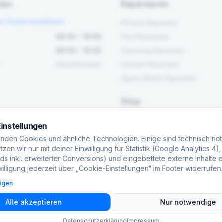
ten
Reparaturen
en Termin vereinbaren.
iPhone Reparatur
08:30 – 18:00
iPad Reparatur
08:30 – 16:00
Samsung Reparatur
Geschlossen
Huawei Reparatur
Apple Watch Reparatur
Shop
Alle Produkte
instellungen
Werkzeug
nden Cookies und ähnliche Technologien. Einige sind technisch no
Ersatzteile
zen wir nur mit deiner Einwilligung für Statistik (Google Analytics 4)
s inkl. erweiterter Conversions) und eingebettete externe Inhalte e
Maschinen
illigung jederzeit über „Cookie-Einstellungen“ im Footer widerrufen
eigen
Alle akzeptieren
Nur notwendige
Datenschutzerklärung
Impressum