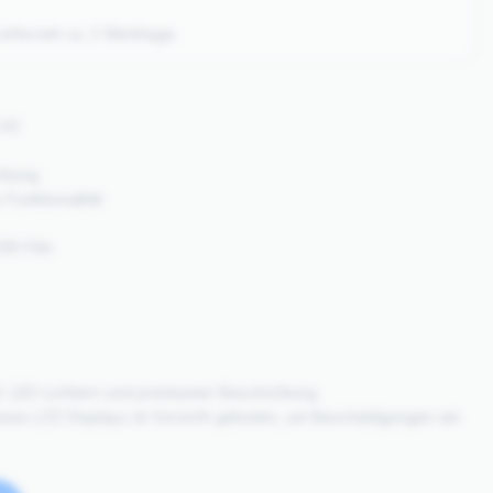
eferzeit ca. 2 Werktage.
 XS
htung
Funktionalität
SR-Film
kl. LED-Lichtern und premiumer Beschichtung
 dieses LCD Displays ist Vorsicht geboten, um Beschädigungen am