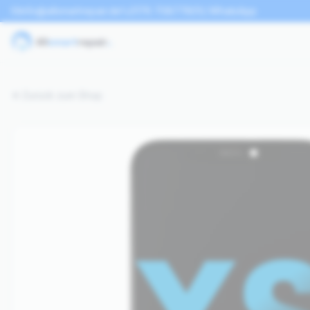
info@allsmartrepair.de
0176 70877801
WhatsApp
Zurück zum Shop