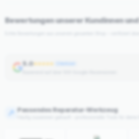
Bewertungen unserer Kundinnen un
Echte Bewertungen aus unserem gesamten Shop – verifiziert üb
5.0
Verifiziert
Basierend auf über 500 Google-Rezensionen
Passendes Reparatur-Werkzeug
Häufig zusammen gekauft – professionelle Tools für deine 