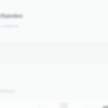
d Kunden
er Judge.me.
Reparatur.