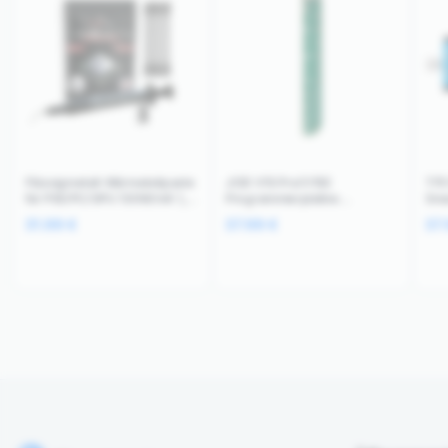
Flüssigmetall-Wärmeleitpaste
JCID V1S Pro/V1SE
TF5
für PS5/PC/GPU 130W/mK 1,5
Programmierplatine
Sma
g (PolarTronix)
Batteriezustand iPhone 8-16
CPU
31.99
€
37.99
€
37
Pro Max