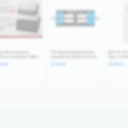
a-Idea Universal-
TF5 Reparaturhalterung für
iDFU GO Ver
frame-Reballing-Plattform
Smartphone Motherboard &
Type C (Qian
ne 17 Serie Qianli
CPU Chips Relife
.99
€
37.99
€
30.99
€