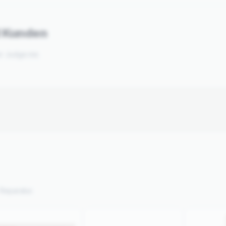
d Kunden
er Judge.me.
Reparatur.