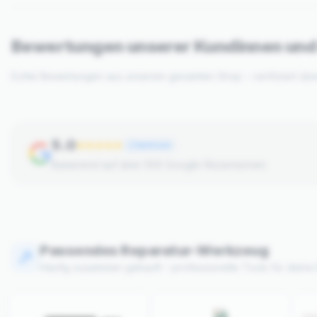
Bewertungen unserer Kundinnen un
Echte Bewertungen aus unserem gesamten Shop – verifiziert üb
5.0
Verifiziert
Basierend auf über 500 Google-Rezensionen
Passendes Reparatur-Werkzeug
Häufig zusammen gekauft – professionelle Tools für deine 