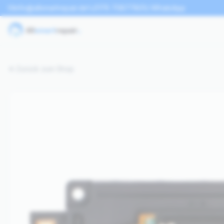
info@allsmartrepair.de
0176 70877801
WhatsApp
Zurück zum Shop