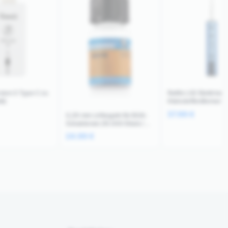
sion 3 Type C zu
Relife LG2 Elektrisch
li)
Klebstoffentferner
37.99
€
0,30 mm Lötkugeln für BGA-
Schablonen (10.000 Stück /
Flasche) (Mechanic)
24.99
€