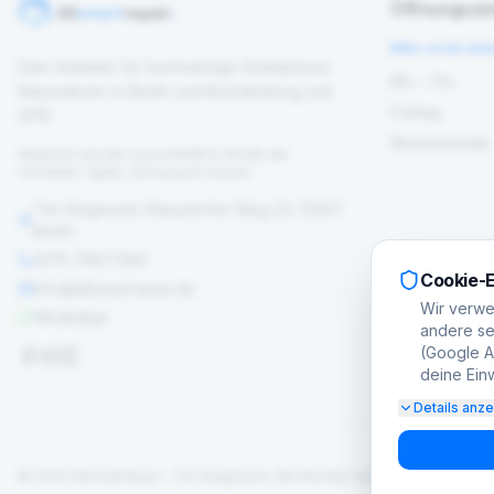
Öffnungszei
Bitte vorab ein
Dein Anbieter für hochwertige Smartphone
Mo. – Do.
Reparaturen in Berlin und Brandenburg seit
Freitag
2015.
Wochenende
Repariert werden ausschließlich Geräte der
Hersteller: Apple, Samsung & Huawei
Tim Siegmund, Klausdorfer Weg 23, 12307
Berlin
0176 70877801
Cookie-E
info@allsmartrepair.de
Wir verwe
WhatsApp
andere set
(Google Ad
deine Einw
Details anz
©
2026
Allsmartrepair – Tim Siegmund.
Alle Rechte vorbehalten.