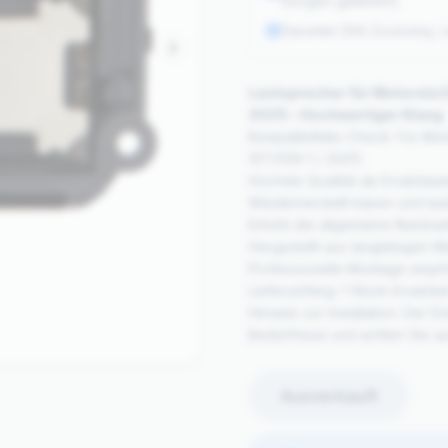
morgen geliefert).
Darunter DHL Economy, Li
Lautsprecher für Motorola E
2021) – Hochwertiger Klang
Kompatibilitäts-Check: Für Mo
(XT2139-1 / 2021).
Höchste Qualität als Ersatzlau
Wiederherstellt klaren und la
Erhöht die allgemeine Nutzbark
Hergestellt aus langlebigen Ma
Professionelle Montage empf
Lieferumfang: 1 Stück Ersatzteil
Hinweis zur Installation: Der E
Bedürfnisse und achten Sie auf
Ausverkauft