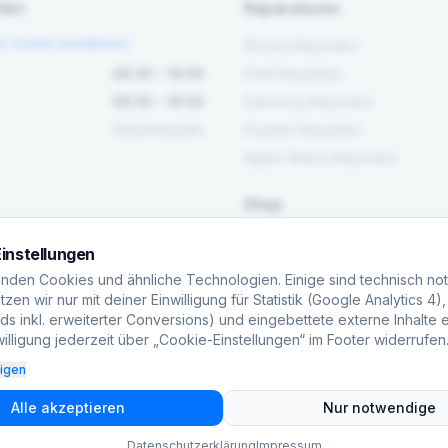
ten
Reparaturen
en Termin vereinbaren.
iPhone Reparatur
08:30 – 18:00
iPad Reparatur
08:30 – 16:00
Samsung Reparatur
Geschlossen
Huawei Reparatur
Apple Watch Reparatur
Shop
Alle Produkte
instellungen
Werkzeug
nden Cookies und ähnliche Technologien. Einige sind technisch no
Ersatzteile
zen wir nur mit deiner Einwilligung für Statistik (Google Analytics 4)
s inkl. erweiterter Conversions) und eingebettete externe Inhalte e
Maschinen
illigung jederzeit über „Cookie-Einstellungen“ im Footer widerrufen
eigen
Alle akzeptieren
Nur notwendige
Datenschutzerklärung
Impressum