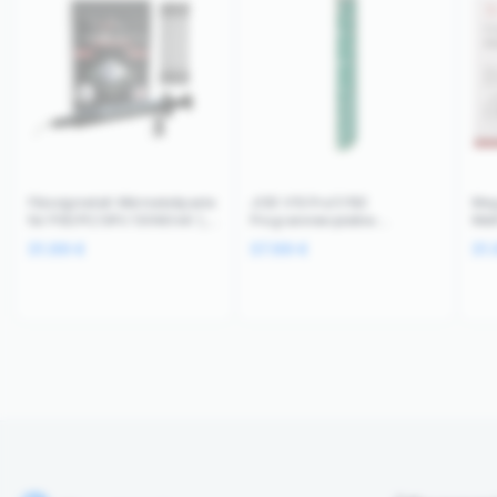
Flüssigmetall-Wärmeleitpaste
JCID V1S Pro/V1SE
Meg
für PS5/PC/GPU 130W/mK 1,5
Programmierplatine
Mid
g (PolarTronix)
Batteriezustand iPhone 8-16
iPho
31.99
€
37.99
€
31
Pro Max