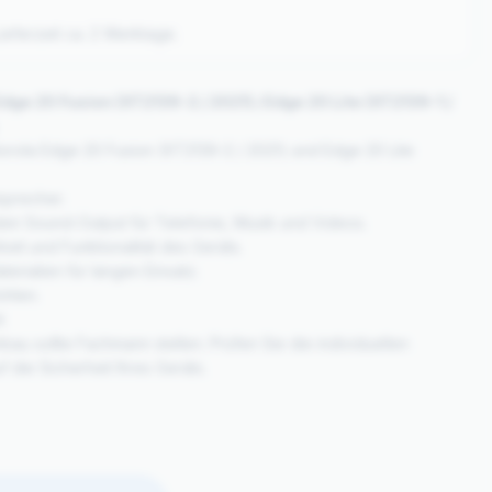
eferzeit ca. 2 Werktage.
dge 20 Fusion (XT2139-2 / 2021) / Edge 20 Lite (XT2139-1 /
torola Edge 20 Fusion (XT2139-2 / 2021) und Edge 20 Lite
tsprecher.
uten Sound‑Output für Telefonie, Musik und Videos.
eit und Funktionalität des Geräts.
terialien für langen Einsatz.
ohlen.
.
inbau sollte Fachmann stellen. Prüfen Sie die individuellen
 die Sicherheit Ihres Geräts.