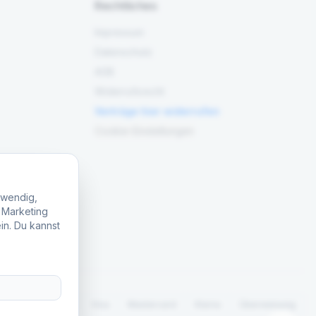
Rechtliches
Impressum
Datenschutz
AGB
Widerrufsrecht
Verträge hier widerrufen
Cookie-Einstellungen
twendig,
, Marketing
in. Du kannst
.
PayPal
Visa
Mastercard
Klarna
Überweisung