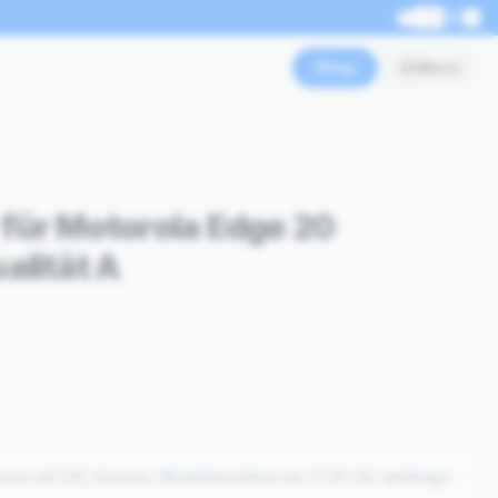
EN
Shop
Menü
für Motorola Edge 20
alität A
sand mit DHL Express (Bestellannahme bis 17:30 Uhr werktags –