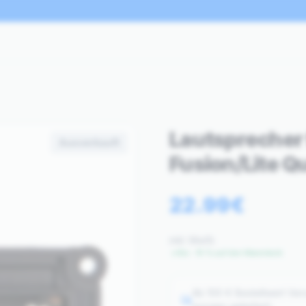
Lautsprecher 
Ausverkauft
Fusion/Lite Qu
22.99
€
inkl. MwSt.
Bis −15 % auf den Warenkorb
Ab 100 € Bestellwert Ver