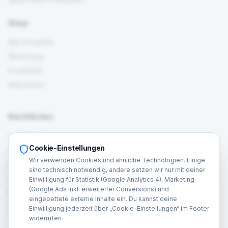
Shop
Alle Produkte
Werkzeug
Ersatzteile
Maschinen
Rechtliches
Impressum
Cookie-Einstellungen
Datenschutz
Wir verwenden Cookies und ähnliche Technologien. Einige
AGB
sind technisch notwendig, andere setzen wir nur mit deiner
Widerrufsrecht
Einwilligung für Statistik (Google Analytics 4), Marketing
(Google Ads inkl. erweiterter Conversions) und
Verträge hier widerrufen
eingebettete externe Inhalte ein. Du kannst deine
Cookie-Einstellungen
Einwilligung jederzeit über „Cookie-Einstellungen“ im Footer
widerrufen.