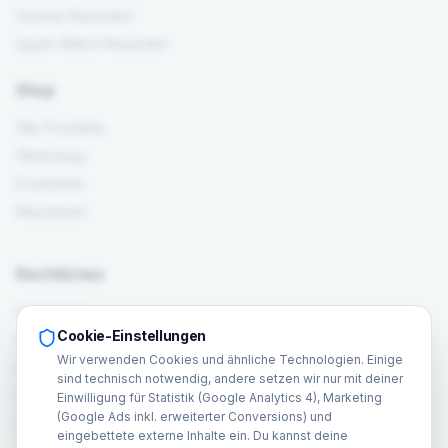
Huawei Reparatur
Apple Watch Reparatur
Shop
Alle Produkte
Werkzeug
Ersatzteile
Maschinen
Rechtliches
Impressum
Cookie-Einstellungen
Datenschutz
Wir verwenden Cookies und ähnliche Technologien. Einige
AGB
sind technisch notwendig, andere setzen wir nur mit deiner
Widerrufsrecht
Einwilligung für Statistik (Google Analytics 4), Marketing
(Google Ads inkl. erweiterter Conversions) und
Verträge hier widerrufen
eingebettete externe Inhalte ein. Du kannst deine