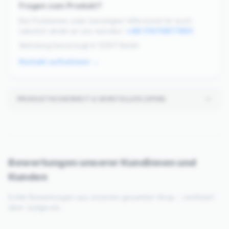
Fragen zum Produkt?
Bei Problemen oder benötigter Hilfe könnt ihr euch
natürlich direkt an uns wenden:
+49 17670877801
Abholung bevorzugt in 12307 Berlin
Kontakt aufnehmen →
PRODUKTSICHERHEIT & HERSTELLER (GPSR)
Bewertungen unserer Kundinnen und
Kunden
Echte Bewertungen aus unserem gesamten Shop – verifiziert
über Judge.me.