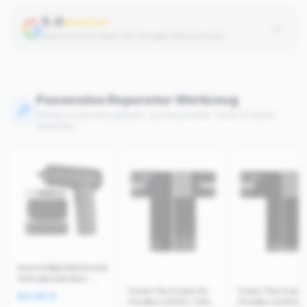
5.0
Basierend auf über 500 Google-Rezensionen
Passendes Reparatur-Werkzeug
Häufig zusammen gekauft – professionelle Tools für deine
Reparatur.
Xiaomi Mijia Elektrische
Schraubendreher-
Pistole
Tester Flex Kabel für
Tester Flex Kabel 
64.99
€
iTestBox (S200 / S300)
iTestBox (S200/S