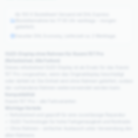
Ab 100 € Bestellwert Versand mit DHL Express
(Bestellannahme bis 17:30 Uhr werktags – morgen
geliefert).
Darunter DHL Economy, Lieferzeit ca. 2 Werktage.
OLED-Display ohne Rahmen für Xiaomi 15T Pro
(Refurbished, Alle Farben)
Dieses refurbished OLED-Display ist als Ersatz für das Xiaomi
15T Pro vorgesehen, wenn das Originaldisplay beschädigt
oder defekt ist. Die Einheit wird ohne Rahmen geliefert, sodass
der vorhandene Rahmen weiterverwendet werden kann.
Kompatibilität
Xiaomi 15T Pro – alle Farbvarianten
Wichtige Vorteile
✓ Refurbished und geprüft für eine zuverlässige Reparatur
✓ OLED-Technologie für hohe Farbgenauigkeit und Kontraste
✓ Ohne Rahmen – einfacher Austausch unter Verwendung des
alten Rahmens