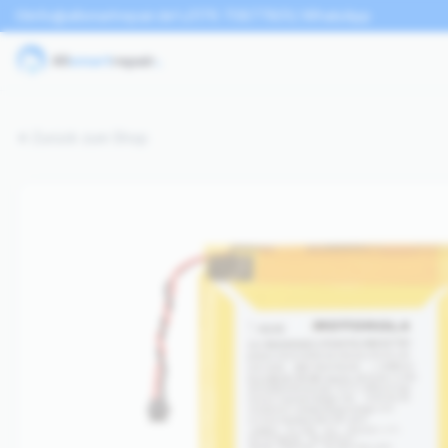
info@allsmartrepair.de
0176 70877801
WhatsApp
Zurück zum Shop