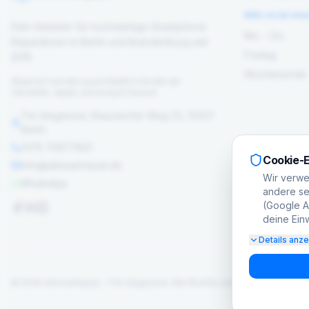
Bitte vorab ein
Dein Anbieter für hochwertige Smartphone
Mo. – Do.
Reparaturen in Berlin und Brandenburg seit
Freitag
2015.
Wochenende
Repariert werden ausschließlich Geräte der
Hersteller: Apple, Samsung & Huawei
Tim Siegmund, Klausdorfer Weg 23, 12307
Berlin
0176 70877801
Cookie-E
info@allsmartrepair.de
Wir verwe
WhatsApp
andere set
(Google Ad
deine Einw
Details anz
©
2026
Allsmartrepair – Tim Siegmund.
Alle Rechte vorbehalten.