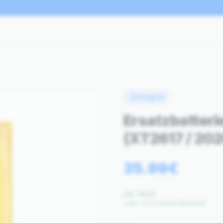
Original
Ersatzbatteri
(XT2617 / 202
35.99
€
inkl. MwSt.
Bis −15 % auf den Warenkorb