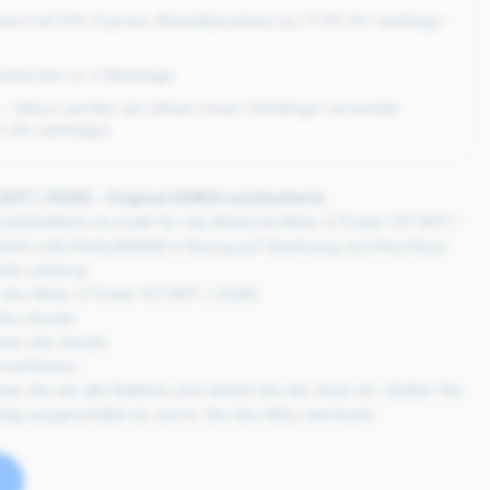
sand mit DHL Express (Bestellannahme bis 17:30 Uhr werktags –
eferzeit ca. 2 Werktage.
 — Akkus werden als Lithium-Ionen-Gefahrgut versendet
0 Uhr werktags)
617 / 2026) – Original OEM Ersatzbatterie
Ersatzbatterie ist exakt für das Motorola Moto G Power (XT2617 /
tet volle Kompatibilität in Bezug auf Spannung und Anschluss.
ale Leistung.
 des Moto G Power (XT2617 / 2026).
kku-Ansatz.
onen des Geräts.
hverfahren.
rnen Sie die alte Batterie und setzen Sie die neue ein. Stellen Sie
ndig ausgeschaltet ist, bevor Sie den Akku wechseln.