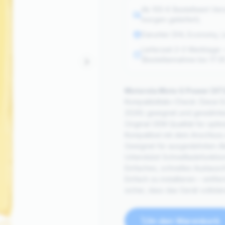
Ab 100 € Bestellwert Ver
morgen geliefert).
Darunter DHL Economy, Li
Lieferzeit 2–3 Werktage
(Bestellannahme bis 17:3
Motorola Moto G Power (XT2
Kompatibilitäts-Check: Diese 
2026) geeignet und gewährleis
Original OEM Qualität für optim
Kompatibel mit dem Anschluss
Geeignet für ausgedehnten A
Unterstützt Schnellladefunkti
Einfaches, schnelles Austausc
Einfach zu installieren – entfe
sicher, dass das Gerät vollstä
In den Warenkorb