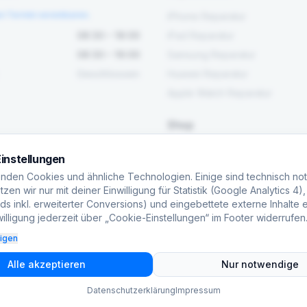
en Termin vereinbaren.
iPhone Reparatur
08:30 – 18:00
iPad Reparatur
08:30 – 16:00
Samsung Reparatur
Geschlossen
Huawei Reparatur
Apple Watch Reparatur
Shop
Alle Produkte
instellungen
Werkzeug
nden Cookies und ähnliche Technologien. Einige sind technisch no
Ersatzteile
zen wir nur mit deiner Einwilligung für Statistik (Google Analytics 4)
s inkl. erweiterter Conversions) und eingebettete externe Inhalte e
Maschinen
illigung jederzeit über „Cookie-Einstellungen“ im Footer widerrufen
eigen
Alle akzeptieren
Nur notwendige
Datenschutzerklärung
Impressum