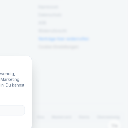
Impressum
Datenschutz
AGB
Widerrufsrecht
Verträge hier widerrufen
Cookie-Einstellungen
twendig,
, Marketing
in. Du kannst
.
PayPal
Visa
Mastercard
Klarna
Überweisung
A