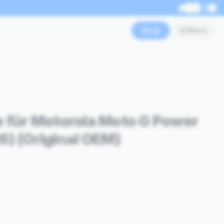
EN
Shop
Menü
e für Motorola Moto G Power
6) (Original OEM)