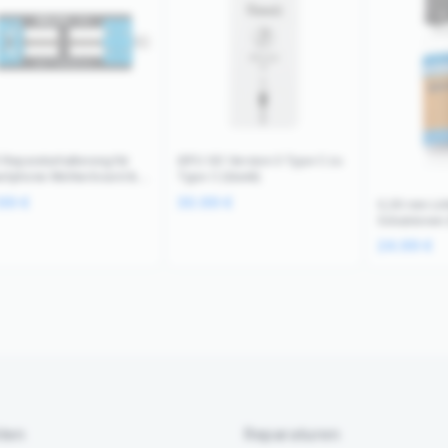
 Reparaturhalterung für
iDFU GO Version 3 Type C zu
rtphone Motherboard &
Type C (Qianli)
 Chips Relife
.99
€
30.99
€
0,30 mm Löt
Schablonen 
Flasche) (M
24.99
€
ten
Reparaturen