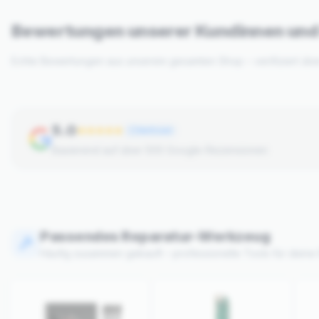
Bewertungen unserer Kundinnen un
Echte Bewertungen aus unserem gesamten Shop – verifiziert üb
5.0
Verifiziert
Basierend auf über 500 Google-Rezensionen
Passendes Reparatur-Werkzeug
Häufig zusammen gekauft – professionelle Tools für deine 