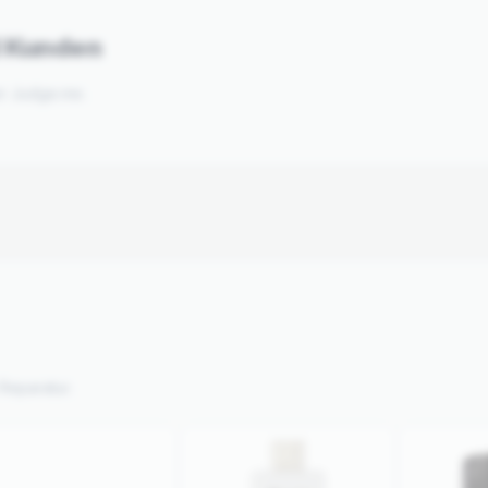
d Kunden
er Judge.me.
Reparatur.