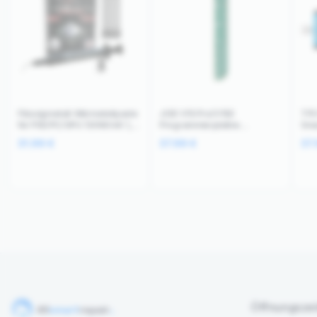
Flüssigmetall-Wärmeleitpaste
JCID V1S Pro/V1SE
TF5
für PS5/PC/GPU 130W/mK 1,5
Programmierplatine
Sma
g (PolarTronix)
Batteriezustand iPhone 8-16
CPU
31.99
€
37.99
€
37
Pro Max
Öffnungszei