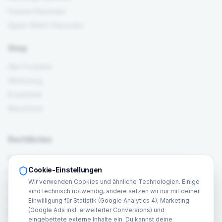
Huawei Reparatur
Apple Watch Reparatur
Shop
Alle Produkte
Werkzeug
Ersatzteile
Maschinen
Rechtliches
Impressum
Cookie-Einstellungen
Datenschutz
Wir verwenden Cookies und ähnliche Technologien. Einige
AGB
sind technisch notwendig, andere setzen wir nur mit deiner
Widerrufsrecht
Einwilligung für Statistik (Google Analytics 4), Marketing
(Google Ads inkl. erweiterter Conversions) und
Verträge hier widerrufen
eingebettete externe Inhalte ein. Du kannst deine