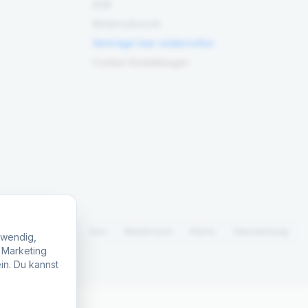
AGB
Widerrufsrecht
Verträge hier widerrufen
Cookie-Einstellungen
PayPal
Visa
Mastercard
Klarna
Überweisung
twendig,
, Marketing
in. Du kannst
.