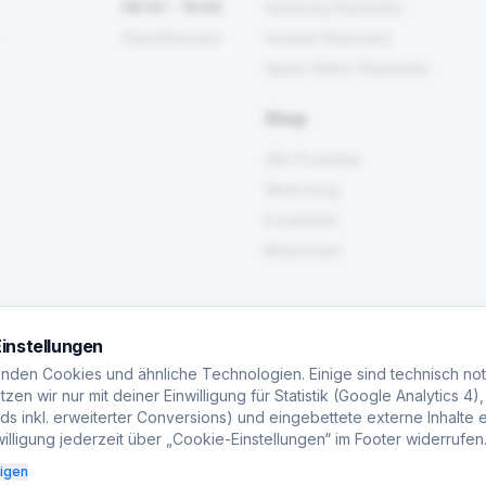
08:30 – 16:00
Samsung Reparatur
Geschlossen
Huawei Reparatur
Apple Watch Reparatur
Shop
Alle Produkte
Werkzeug
Ersatzteile
Maschinen
instellungen
nden Cookies und ähnliche Technologien. Einige sind technisch no
zen wir nur mit deiner Einwilligung für Statistik (Google Analytics 4)
s inkl. erweiterter Conversions) und eingebettete externe Inhalte e
illigung jederzeit über „Cookie-Einstellungen“ im Footer widerrufen
eigen