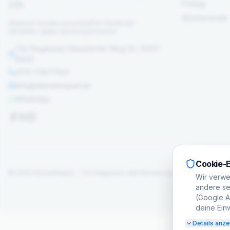
Freitag
2015.
Wochenende
Repariert werden ausschließlich Geräte der
Hersteller: Apple, Samsung & Huawei
Tim Siegmund, Klausdorfer Weg 23, 12307
Berlin
0176 70877801
info@allsmartrepair.de
WhatsApp
Cookie-E
©
2026
Allsmartrepair – Tim Siegmund.
Alle Rechte vorbehalten.
Wir verwe
andere set
(Google Ad
deine Einw
Details anz