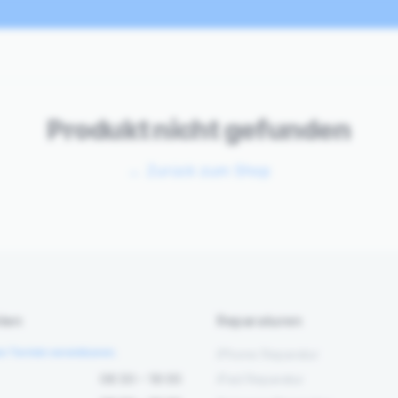
Produkt nicht gefunden
←
Zurück zum Shop
ten
Reparaturen
en Termin vereinbaren.
iPhone Reparatur
08:30 – 18:00
iPad Reparatur