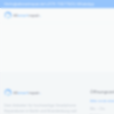
info@allsmartrepair.de
0176 70877801
WhatsApp
Öffnungszei
Bitte vorab ein
Dein Anbieter für hochwertige Smartphone
Mo. – Do.
Reparaturen in Berlin und Brandenburg seit