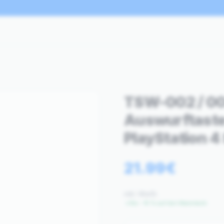
TSW-002 / 00
Auswurftaste
PlayStation 4 
21.99
€
inkl. MwSt.
Bis −15 % auf den Warenkorb