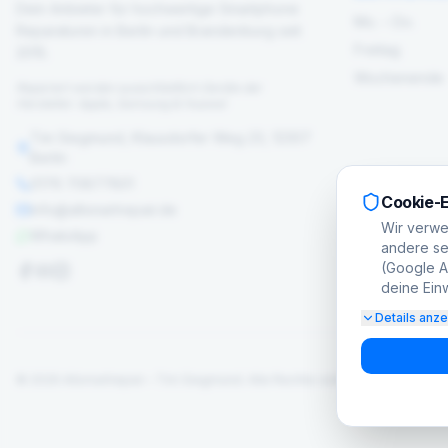
Dein Anbieter für hochwertige Smartphone
Mo. – Do.
Reparaturen in Berlin und Brandenburg seit
Freitag
2015.
Wochenende
Repariert werden ausschließlich Geräte der
Hersteller: Apple, Samsung & Huawei
Tim Siegmund, Klausdorfer Weg 23, 12307
Berlin
0176 70877801
Cookie-E
info@allsmartrepair.de
Wir verwe
WhatsApp
andere set
(Google Ad
deine Einw
Details anz
©
2026
Allsmartrepair – Tim Siegmund.
Alle Rechte vorbehalten.