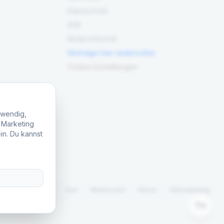
Datenschutz
AGB
Widerrufsrecht
Verträge hier widerrufen
Cookie-Einstellungen
twendig,
, Marketing
in. Du kannst
.
PayPal
Visa
Mastercard
Klarna
Überweisung
A