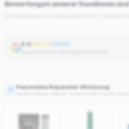
Bewertungen unserer Kundinnen un
Echte Bewertungen aus unserem gesamten Shop – verifiziert üb
5.0
Verifiziert
Basierend auf über 500 Google-Rezensionen
Passendes Reparatur-Werkzeug
Häufig zusammen gekauft – professionelle Tools für deine 