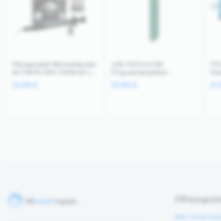
Flüssigmetall-Wärmeleitpaste
JCID V1S Pro/V1SE
TF5
für PS5/PC/GPU 130W/mK 1,5
Programmierplatine
Sma
g (PolarTronix)
Batteriezustand iPhone 8-16
CPU
31.99
€
37.99
€
37
Pro Max
Öffnungszei
Bitte vorab ein