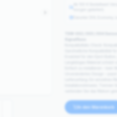
Ab 100 € Bestellwert Ver
morgen geliefert).
Darunter DHL Economy, Li
TSW-002 / 003 / 004 Sensor 
Signalfluss
Kompatibilitäts-Check: Kompati
Ganzheitliche Kompatibilität fü
Ersatzteil für den Eject-Butt
Langlebiges Material schützt 
Einfach zu installieren – kein
Unverändertes Design – passt 
Lieferumfang: Ein einzelnes R
Installationshinweis: Trennen 
verbinden Sie das Ribbon ge
In den Warenkorb