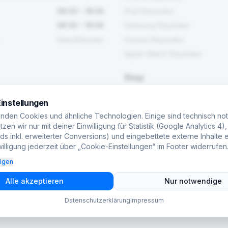
08:30 – 18:00
iPad Reparatur
08:30 – 16:00
Samsung Reparatur
Geschlossen
Huawei Reparatur
Apple Watch Reparatur
Shop
Alle Produkte
instellungen
Werkzeug
nden Cookies und ähnliche Technologien. Einige sind technisch no
Ersatzteile
zen wir nur mit deiner Einwilligung für Statistik (Google Analytics 4)
s inkl. erweiterter Conversions) und eingebettete externe Inhalte e
Maschinen
illigung jederzeit über „Cookie-Einstellungen“ im Footer widerrufen
eigen
Alle akzeptieren
Nur notwendige
Datenschutzerklärung
Impressum