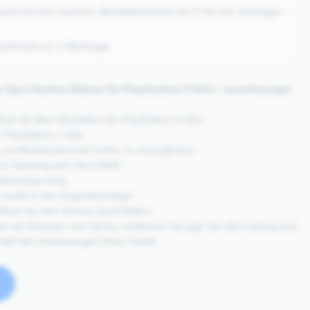
sand mit DHL Express (Bestellannahme bis 17:30 Uhr werktags –
eferzeit ca. 2 Werktage.
Eject Button Ribbon für PlayStation 4 Slim – zuverlässiger
bel mit allen Modellen der PlayStation 4 Slim.
r PlayStation 4 Slim
on, um Medienwechsel sicher zu ermöglichen
vor Spülung und Verschleiß
 Werkzeug nötig
exakt in die Originalmontage
ibbon für den Sensor‑Eject‑Button.
Sie die Konsole vom Strom, entfernen Sie ggf. die alte Leitung und
mäß den Anweisungen Ihres Geräts.