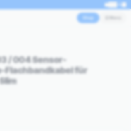
EN
Shop
Menü
3 / 004 Sensor-
-Flachbandkabel für
Slim