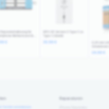
 Reparaturhalterung für
iDFU GO Version 3 Type C zu
rtphone Motherboard &
Type C (Qianli)
 Chips Relife
.99
€
30.99
€
0,30 mm Löt
Schablonen 
Flasche) (M
24.99
€
ten
Reparaturen
en Termin vereinbaren.
iPhone Reparatur