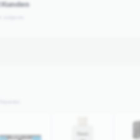
d Kunden
er Judge.me.
Reparatur.