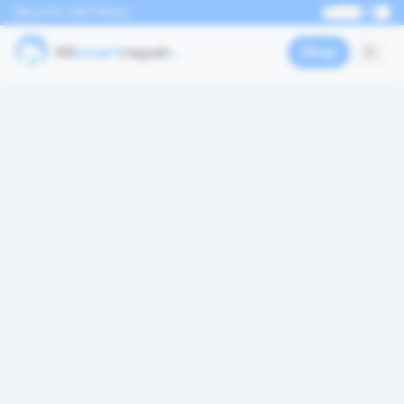
0176 70877801
EN
Shop