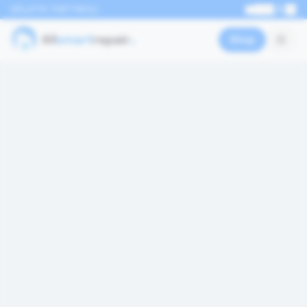
0176 70877801
EN
Shop