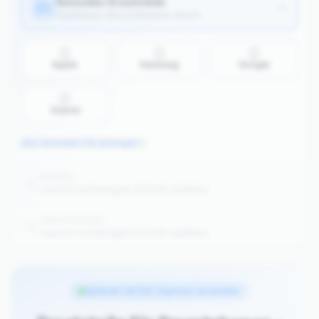
Konsolen-Ersatzteile
PlayStation, Xbox & Nintendo Switch
Apple
Samsung
Google
Xiaomi
Alle Hersteller (14) anzeigen
MODELL
2
zuerst vorherigen Schritt wählen
ERSATZTEIL(E)
3
zuerst vorherigen Schritt wählen
Ab 100 € Bestellwert kostenloser DHL Express Versand
Heute mit DHL Express versendet