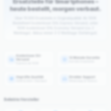
Ersatzteile für Smartphones –
heute bestellt, morgen verbaut.
Über 10.000 Ersatzteile in Originalqualität. Ab 100€
Bestellwert kostenloser DHL Express Versand, unter
100€ kostenloser DHL Economy Versand (ca. 2
Werktage). Akkus immer 2–3 Werktage (Gefahrgut).
Kostenloser EU-
12 Monate Garantie
Versand
Auf alle Ersatzteile
Express ab 100€
Geprüfte Qualität
Direkter Support
OEM & AAA+ Standard
WhatsApp & Telefon
Beliebte Hersteller