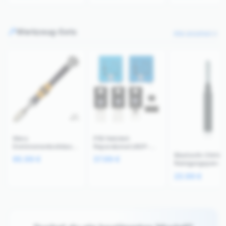
Werkzeug-Sets
Alle ansehen
Wera
PS5 Netzteil-
Drehmomentschlüssel
Reparaturset (ADP-
Micro ESD Kit (0,55
400DR/ER) 7-teilig
Bluetooth-Ohrhör
95.99
€
37.99
€
kgf·cm) Grau
Lötarbeiten
Reinigungspen-Se
Anti-Verstopfung
23.99
€
Werkzeug