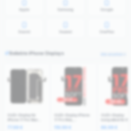
Apple
Samsung
Google
Xiaomi
Huawei
OnePlus
Beliebte iPhone Displays
Alle ansehen
OLED-Display für
OLED-Display iPhone
OLED-Display
iPhone 17 Pro Max
17 Pro Max,
kompatibel für iP
(Aftermarket Plus: Soft)
Aftermarket Pro XO7
17 Pro (Aftermark
77.99
€
119.99
€
86.99
€
(120HZ)
Soft, 120Hz
Pro: XO7 Soft) (1