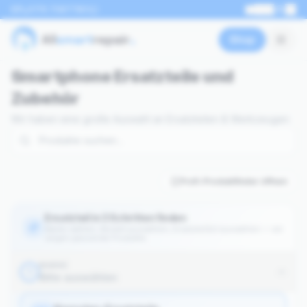
0176 70877801
EN
Shop
Smartphone Ersatzteile und
Zubehör
Wir haben eine große Auswahl an Ersatzteilen & Werkzeugen
Profi-Produktfinder öffnen
Ersatzteil in 3 Schritten finden
Marke wählen, Modell auswählen, Ersatzteil(e) auswählen — wir
zeigen passende Produkte.
MARKE
1
Bitte auswählen